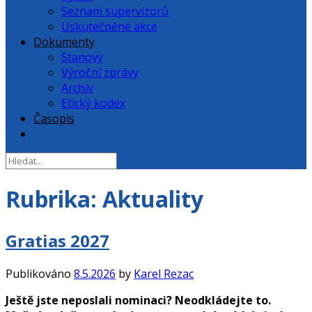
Seznam supervizorů
Uskutečněné akce
Dokumenty
Stanovy
Výroční zprávy
Archiv
Etický kodex
Časopis
Rubrika:
Aktuality
Gratias 2027
Publikováno
8.5.2026
by
Karel Rezac
Ještě jste neposlali nominaci? Neodkládejte to.