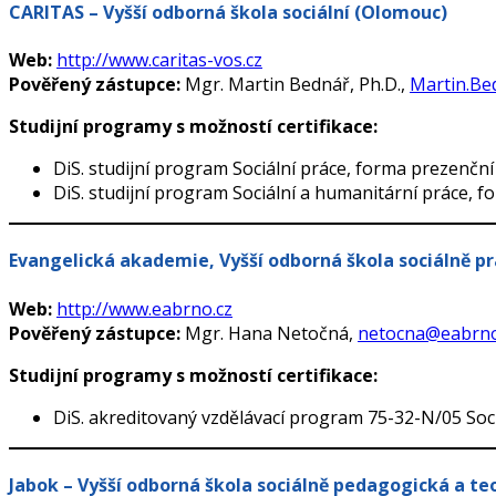
CARITAS – Vyšší odborná škola sociální (Olomouc)
Web:
http://www.caritas-vos.cz
Pověřený zástupce:
Mgr. Martin Bednář, Ph.D.,
Martin.Be
Studijní programy s možností certifikace:
DiS. studijní program Sociální práce, forma prezenč
DiS. studijní program Sociální a humanitární práce, 
Evangelická akademie, Vyšší odborná škola sociálně pr
Web:
http://www.eabrno.cz
Pověřený zástupce:
Mgr. Hana Netočná,
netocna@eabrno
Studijní programy s možností certifikace:
DiS. akreditovaný vzdělávací program 75-32-N/05 Soc
Jabok – Vyšší odborná škola sociálně pedagogická a te