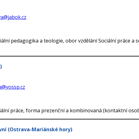
va@jabok.cz
lní pedagogika a teologie, obor vzdělání Sociální práce a s
)
va@vossp.cz
iální práce, forma prezenční a kombinovaná (kontaktní osob
vní (Ostrava-Mariánské hory)