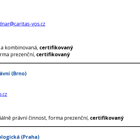
dnar@caritas-vos.cz
ní a kombinovaná,
certifikovaný
forma prezenční,
certifikovaný
ávní (Brno)
.cz
iálně právní činnost, forma prezenční,
certifikovaný
ologická (Praha)