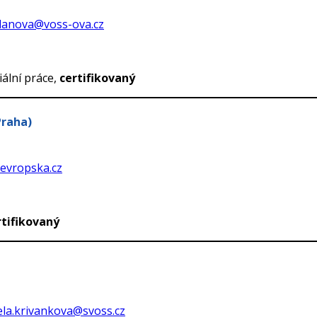
lanova@voss-ova.cz
ální práce,
certifikovaný
Praha)
vropska.cz
rtifikovaný
la.krivankova@svoss.cz