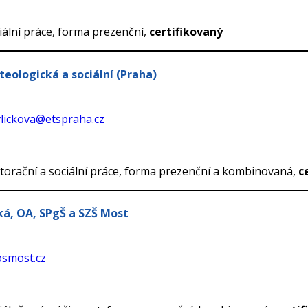
iální práce, forma prezenční,
certifikovaný
teologická a sociální (Praha)
lickova@etspraha.cz
torační a sociální práce, forma prezenční a kombinovaná,
c
ká, OA, SPgŠ a SZŠ Most
smost.cz