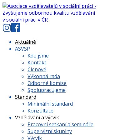
Skip
to
content
Aktuálně
ASVSP
Kdo jsme
Kontakt
Členové
Výkonná rada
Odborné komise
Spolupracujeme
Standard
Minimální standard
Konzultace
Vzdělávání a výcvik
Pracovní setkání a semináře
Supervizní skupiny
Výcvik